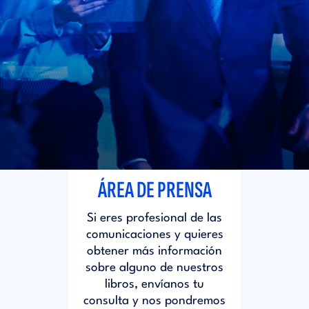
i
d
t
i
o
t
r
o
i
r
ÁREA DE PRENSA
a
i
Si eres profesional de las
l
comunicaciones y quieres
a
obtener más información
sobre alguno de nuestros
libros, envíanos tu
l
consulta y nos pondremos