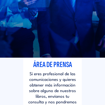
i
d
t
i
o
t
r
o
i
r
ÁREA DE PRENSA
a
i
Si eres profesional de las
l
comunicaciones y quieres
a
obtener más información
sobre alguno de nuestros
libros, envíanos tu
l
consulta y nos pondremos