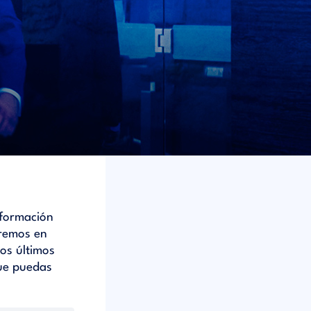
nformación
dremos en
os últimos
ue puedas