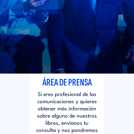
i
d
t
i
o
t
r
o
i
r
ÁREA DE PRENSA
a
i
Si eres profesional de las
l
comunicaciones y quieres
a
obtener más información
sobre alguno de nuestros
libros, envíanos tu
l
consulta y nos pondremos