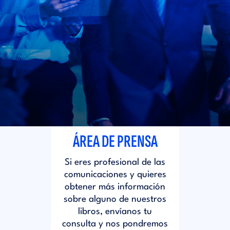
i
d
t
i
o
t
r
o
i
r
ÁREA DE PRENSA
a
i
Si eres profesional de las
l
comunicaciones y quieres
a
obtener más información
sobre alguno de nuestros
libros, envíanos tu
l
consulta y nos pondremos