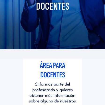
i
DOCENTES
d
t
i
o
t
r
o
i
r
ÁREA PARA
a
i
DOCENTES
l
Si formas parte del
a
profesorado y quieres
obtener más información
l
sobre alguno de nuestros