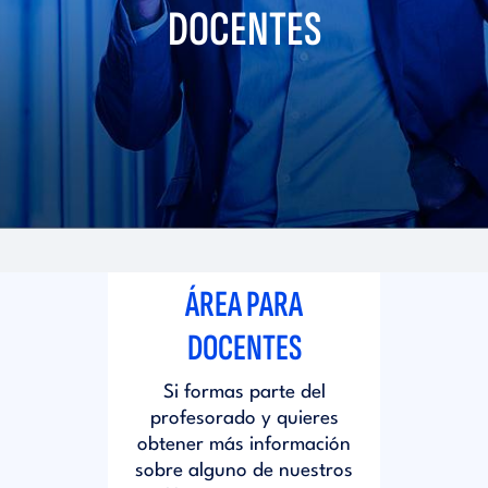
i
DOCENTES
d
t
i
o
t
r
o
i
r
ÁREA PARA
a
i
DOCENTES
l
Si formas parte del
a
profesorado y quieres
obtener más información
l
sobre alguno de nuestros