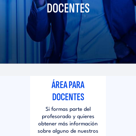
i
DOCENTES
d
t
i
o
t
r
o
i
r
ÁREA PARA
a
i
DOCENTES
l
Si formas parte del
a
profesorado y quieres
obtener más información
l
sobre alguno de nuestros