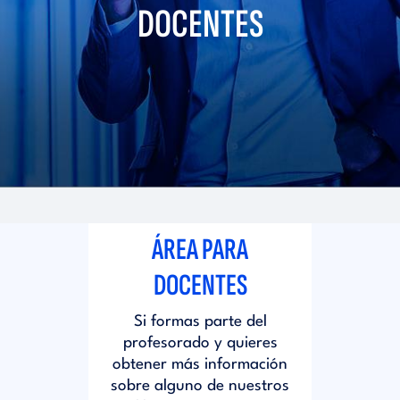
i
DOCENTES
d
t
i
o
t
r
o
i
r
ÁREA PARA
a
i
DOCENTES
l
Si formas parte del
a
profesorado y quieres
obtener más información
l
sobre alguno de nuestros