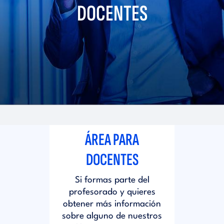
i
DOCENTES
d
t
i
o
t
r
o
i
r
ÁREA PARA
a
i
DOCENTES
l
Si formas parte del
a
profesorado y quieres
obtener más información
l
sobre alguno de nuestros