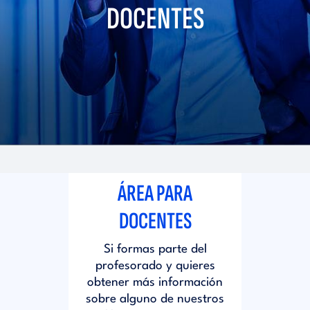
i
DOCENTES
d
t
i
o
t
r
o
i
r
ÁREA PARA
a
i
DOCENTES
l
Si formas parte del
a
profesorado y quieres
obtener más información
l
sobre alguno de nuestros