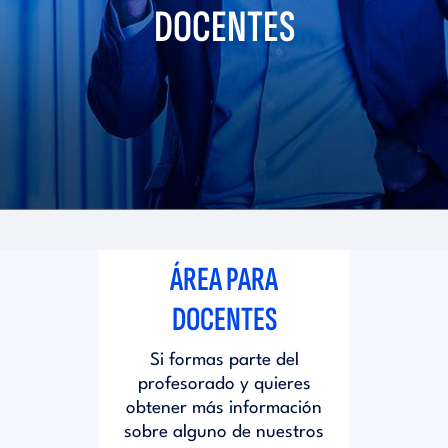
i
DOCENTES
d
t
i
o
t
r
o
i
r
ÁREA PARA
a
i
DOCENTES
l
Si formas parte del
a
profesorado y quieres
obtener más información
l
sobre alguno de nuestros