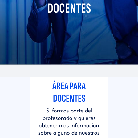
i
DOCENTES
d
t
i
o
t
r
o
i
r
ÁREA PARA
a
i
DOCENTES
l
Si formas parte del
a
profesorado y quieres
obtener más información
l
sobre alguno de nuestros