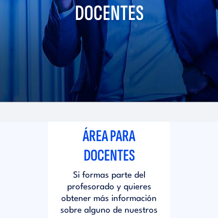
i
DOCENTES
d
t
i
o
t
r
o
i
r
ÁREA PARA
a
i
DOCENTES
l
Si formas parte del
a
profesorado y quieres
obtener más información
l
sobre alguno de nuestros