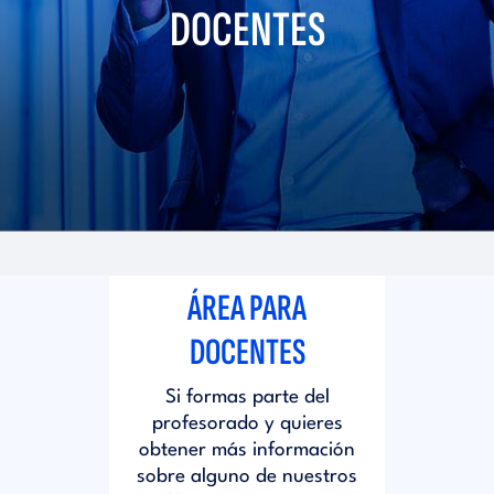
i
DOCENTES
d
t
i
o
t
r
o
i
r
ÁREA PARA
a
i
DOCENTES
l
Si formas parte del
a
profesorado y quieres
obtener más información
l
sobre alguno de nuestros