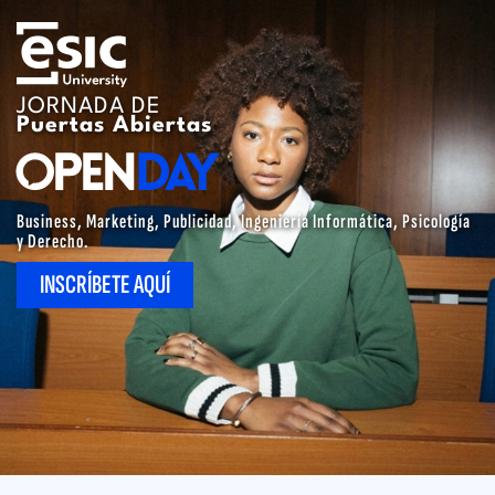
Pasar
al
contenido
principal
JORNADA DE
Puertas Abiertas
Business, Marketing, Publicidad, Ingeniería Informática, Psicología
y Derecho.​
INSCRÍBETE AQUÍ