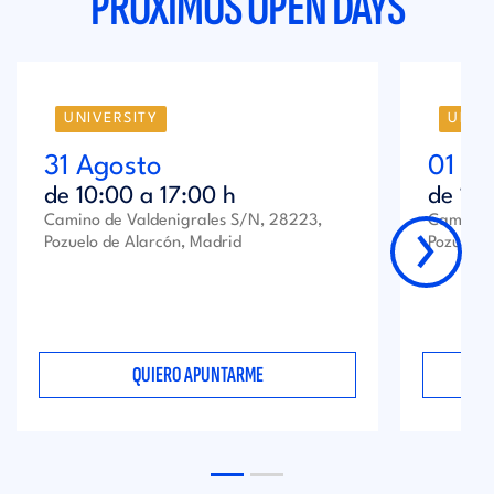
PRÓXIMOS OPEN DAYS
UNIVERSITY
UNIV
31 Agosto
01 Se
de
10:00
a
17:00
h
de
10
›
Camino de Valdenigrales S/N, 28223,
Camino d
Pozuelo de Alarcón, Madrid
Pozuelo 
QUIERO APUNTARME