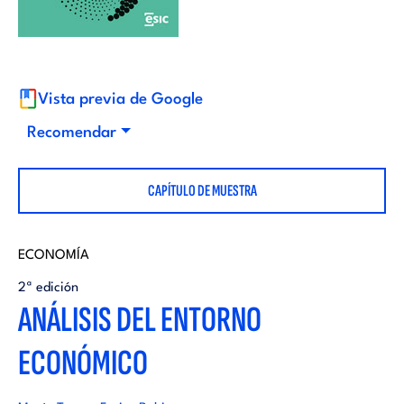
i
d
t
i
o
Vista previa de Google
t
Recomendar
r
o
CAPÍTULO DE MUESTRA
i
r
a
ECONOMÍA
i
2ª edición
l
ANÁLISIS DEL ENTORNO
a
ECONÓMICO
l