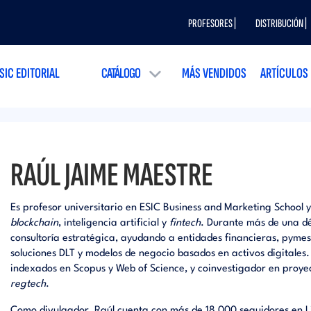
PROFESORES |
DISTRIBUCIÓN |
SIC EDITORIAL
CATÁLOGO
MÁS VENDIDOS
ARTÍCULOS
RAÚL JAIME MAESTRE
Es profesor universitario en ESIC Business and Marketing School y
blockchain
, inteligencia artificial y
fintech
. Durante más de una d
consultoría estratégica, ayudando a entidades financieras, pymes
soluciones DLT y modelos de negocio basados en activos digitales.
indexados en Scopus y Web of Science, y coinvestigador en proyec
regtech
.
Como divulgador, Raúl cuenta con más de 18 000 seguidores en L