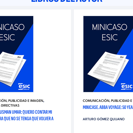
,
ÓN, PUBLICIDAD E IMAGEN
COMUNICACIÓN, PUBLICIDAD E
 DIRECTIVAS
MINICASE. ABBA VOYAGE: 50 YEA
OUSMAN UMAR: QUIERO CONTAR MI
RA QUE NO SE TENGA QUE VOLVER A
ARTURO GÓMEZ QUIJANO