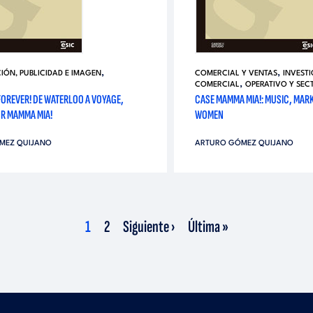
,
,
ÓN, PUBLICIDAD E IMAGEN
COMERCIAL Y VENTAS
INVEST
,
COMERCIAL
OPERATIVO Y SEC
FOREVER! DE WATERLOO A VOYAGE,
CASE MAMMA MIA!: MUSIC, MAR
R MAMMA MIA!
WOMEN
MEZ QUIJANO
ARTURO GÓMEZ QUIJANO
Página
1
Página
2
Siguiente
Siguiente ›
Última
Última »
actual
página
página