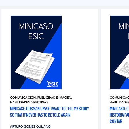
,
COMUNICACIÓN, PUBLICIDAD E IMAGEN
COMUNICACI
HABILIDADES DIRECTIVAS
HABILIDADES
MINICASE. OUSMAN UMAR: I WANT TO TELL MY STORY
MINICASO. 
SO THAT IT NEVER HAS TO BE TOLD AGAIN
HISTORIA PA
CONTAR
ARTURO GÓMEZ QUIJANO