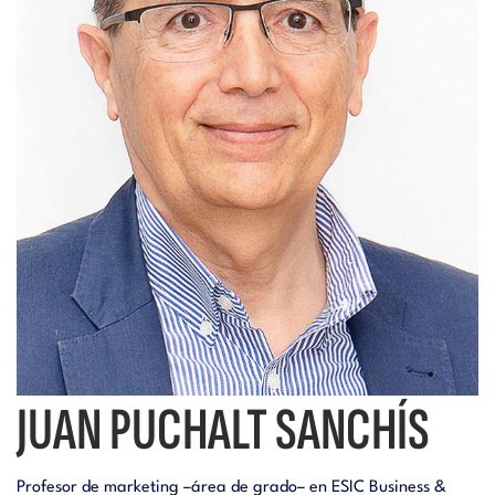
i
d
t
i
o
t
r
o
i
r
a
i
l
a
JUAN PUCHALT SANCHÍS
l
Profesor de marketing –área de grado– en ESIC Business &