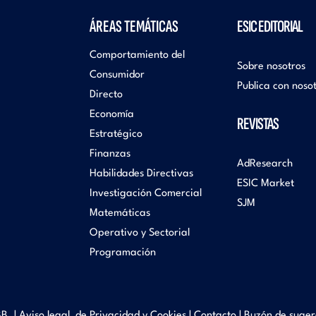
ÁREAS TEMÁTICAS
ESIC EDITORIAL
Comportamiento del
Sobre nosotros
Consumidor
Publica con noso
Directo
Economía
REVISTAS
Estratégico
Finanzas
AdResearch
Habilidades Directivas
ESIC Market
Investigación Comercial
SJM
Matemáticas
Operativo y Sectorial
Programación
B. |
Aviso legal, de Privacidad y Cookies
|
Contacto
|
Buzón de suger