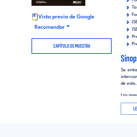
Pá
t
Ta
d
Fo
Vista previa de Google
IS
o
i
Recomendar
IS
Pr
r
t
Pr
CAPÍTULO DE MUESTRA
Sinop
i
o
Se enti
a
interca
r
de este,
l
Las ope
i
siempre
L
financie
a
Las ope
calcula
l
régimen