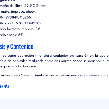
ginas:
26
maño del libro:
29,9 X 21 cm.
rmato:
impreso
ebook
.
BN:
9788418415265
BN ebook:
9788418415289
ecio formato impreso:
8€
ecio ebook:
6€
sis y Contenido
ende como operación financiera cualquier transacción en la que e
mbio de capitales realizado entre dos partes donde se acuerda el 
 el precio y la duración.
raciones en régimen simple se caracterizan porque los intereses se 
 sobre el capital inicial. Este régimen es propio de las ope
EER MÁS
ras a corto plazo.
raciones en régimen compuesto se caracterizan porque los inte
n siempre sobre el capital inicial del período anterior al cálculo.
 los intereses son productivos, integrándose en el capital inverti