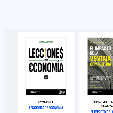
,
AS
ECONOMÍA
ECONOMÍA
E
TIAL
LECCIONES DE ECONOMÍA
FINANZA
EL IMPACTO DE L