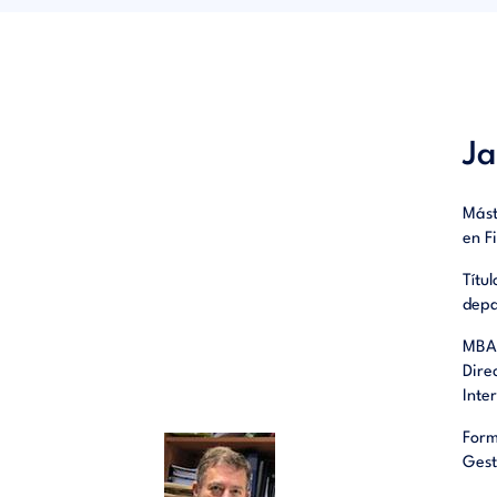
tanto g
Ja
Mást
en F
Títu
depa
MBA,
Dire
Inte
Form
Gest