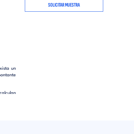
SOLICITAR MUESTRA
xista un
montante
calculan
raciones
reses se
 En este
do y por