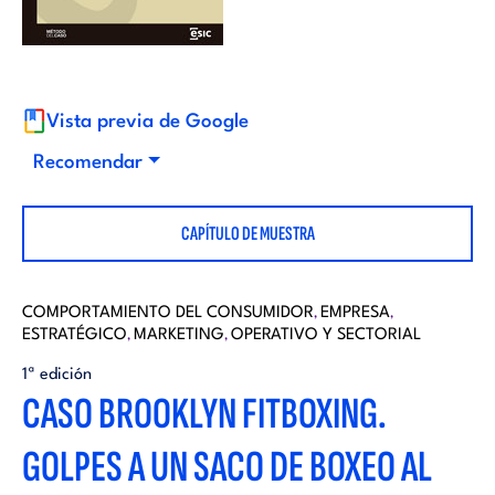
i
d
t
i
o
Vista previa de Google
t
Recomendar
r
o
CAPÍTULO DE MUESTRA
i
r
a
COMPORTAMIENTO DEL CONSUMIDOR
EMPRESA
,
,
ESTRATÉGICO
MARKETING
OPERATIVO Y SECTORIAL
i
,
,
l
1ª edición
CASO BROOKLYN FITBOXING.
a
GOLPES A UN SACO DE BOXEO AL
l