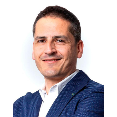
Aunando las dos experiencias vividas, en los centros
deportivos y en el boxeo como actividad, se detecta la
posibilidad de crear algo que estuviera enfocado a un cierto
público, que se aburre en los gimnasios convencionales, pero
que quiere vivir un deporte potente, que le ponga en forma y
que le aporte otras alternativas y variables. Y es cuando
llega ese mes de enero de 2014 y 30 minutos se convierte en
Brooklyn Fitboxing.