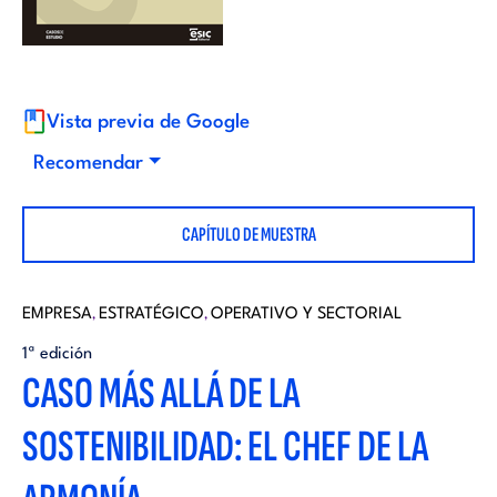
i
d
t
i
o
Vista previa de Google
t
Recomendar
r
o
CAPÍTULO DE MUESTRA
i
r
a
EMPRESA
ESTRATÉGICO
OPERATIVO Y SECTORIAL
,
,
i
1ª edición
l
CASO MÁS ALLÁ DE LA
a
SOSTENIBILIDAD: EL CHEF DE LA
l