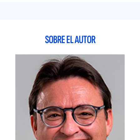
incluso sin formación previa en comercio exterior, sea capaz
de confeccionar su propio plan para la internacionalización
de la empresa.
Los objetivos propuestos por los autores pivotarán sobre las
SOBRE EL AUTOR
siguientes cuestiones:
Divulgación en materia de comercio exterior.
Confección de un completo plan de
internacionalización empresarial.
Poner en valor la necesaria ayuda y
cooperación
que desde las instituciones y diversos
portales web se ofrecen a la empresa española
internacionalizada
Sugerencias, adaptaciones y recomendaciones
,
para que cualquier pyme o profesional autónomo
recién iniciado en el mundo de la
internacionalización empresarial tenga en cuenta