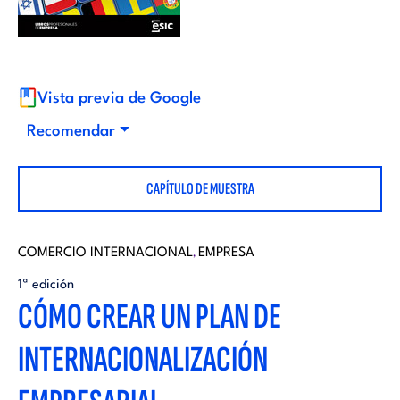
i
d
t
i
o
Vista previa de Google
t
Recomendar
r
o
CAPÍTULO DE MUESTRA
i
r
a
COMERCIO INTERNACIONAL
EMPRESA
,
i
1ª edición
l
CÓMO CREAR UN PLAN DE
a
INTERNACIONALIZACIÓN
l