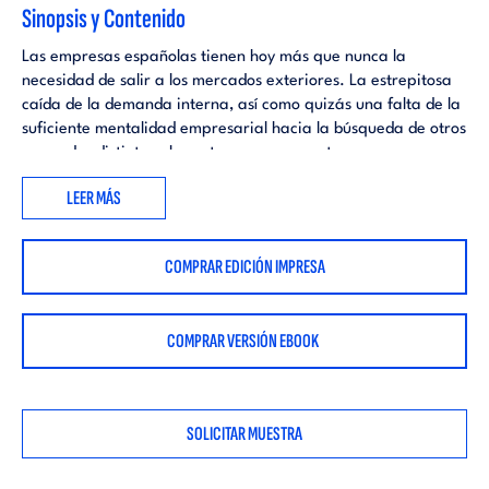
Sinopsis y Contenido
Las empresas españolas tienen hoy más que nunca la
necesidad de salir a los mercados exteriores. La estrepitosa
caída de la demanda interna, así como quizás una falta de la
suficiente mentalidad empresarial hacia la búsqueda de otros
mercados distintos al nuestro, supone que tengamos pocas
empresas con exportaciones regulares comparado con
LEER MÁS
nuestros socios europeos.
A través del presente manual, los autores pretenden crear
COMPRAR EDICIÓN IMPRESA
una herramienta práctica, útil y didáctica que sirva a todos
aquellos profesionales de comercio exterior, estudiantes,
profesores e interesados en general en este campo a
COMPRAR VERSIÓN EBOOK
confeccionar un completo plan de internacionalización
empresarial.
Este manual debe servir como instrumento de planificación
SOLICITAR MUESTRA
estratégica y operativa para que, de un modo sistemático y
lógico, siguiendo todos los pasos necesarios y con el rigor
debido, cualquier profesional del comercio internacional, o