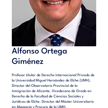
una serie de factores que puedan servir de ayuda
y evite cometer errores frecuentes cuando una
empresa decide iniciar su periplo en busca de los
mercados exteriores.
Este manual presta la ayuda necesaria, despeja
incertidumbres y constituye una exitosa vía para emprender
la internacionalización de la empresa con garantías.
Alfonso Ortega
Índice:
Giménez
Presentación.- Introducción a la internacionalización
empresarial.- El plan de internacionalización de la empresa.-
Visión estratégica del plan de internacionalización.- Visión
Profesor titular de Derecho Internacional Privado de
operativa del plan de internacionalización.- Esquema final
la Universidad Miguel Hernández de Elche (UMH).
del plan de internacionalización y su correcta implementación
Director del Observatorio Provincial de la
en la empresa.- Claves para el éxito de la empresa en el
Inmigración de Alicante. Vicedecano de Grado en
proceso de internacionalización empresarial.- Bibliografía.-
Derecho de la Facultad de Ciencias Sociales y
Enlaces web consultados.- Los autores.
Jurídicas de Elche. Director del Máster Universitario
en Abogacía y Procura de la UMH.