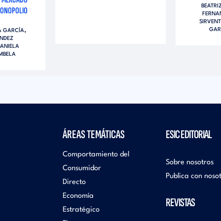
BEATRI
 MONOPOLIO
FERNA
SIRVEN
,
GAR
A GARCÍA
NDEZ
ANIELA
MBELA
ÁREAS TEMÁTICAS
ESIC EDITORIAL
Comportamiento del
Sobre nosotros
Consumidor
Publica con noso
Directo
Economía
REVISTAS
Estratégico