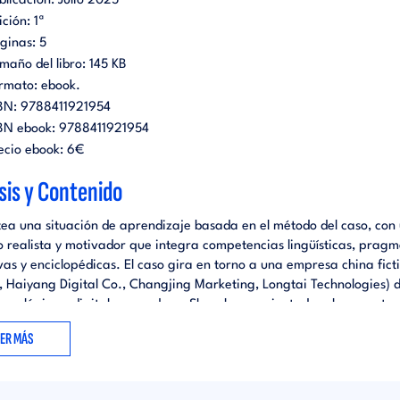
blicación:
Julio 2025
ición:
1ª
ginas:
5
maño del libro:
145 KB
rmato:
ebook
.
BN:
9788411921954
BN ebook:
9788411921954
ecio ebook:
6€
sis y Contenido
tea una situación de aprendizaje basada en el método del caso, con
o realista y motivador que integra competencias lingüísticas, pragm
vas y enciclopédicas. El caso gira en torno a una empresa china ficti
, Haiyang Digital Co., Changjing Marketing, Longtai Technologies) d
ecnológico y digital, con sede en Shenzhen y orientada a la exporta
os electrónicos. La empresa podría estar fundada en 2015 por
EER MÁS
edores jóvenes y tener una estructura organizativa simple (depar
as, Marketing, Finanzas y Recursos Humanos). Los estudiantes cono
lave (fundación, sede, número de empleados, línea de productos com