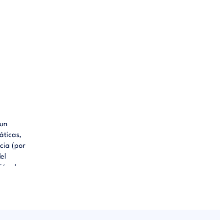
 un
áticas,
cia (por
el
ción de
tamentos
cerán
o