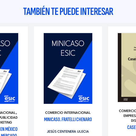
TAMBIÉN TE PUEDE INTERESAR
COMERCIO
,
NACIONAL
COMERCIO INTERNACIONAL
EMPRES
UBLICIDAD
MINICASO. FRATELLI CHENARO
DI
KETING
CASE
 EN MÉXICO
JESÚS CENTENERA ULECIA
N MERCADO