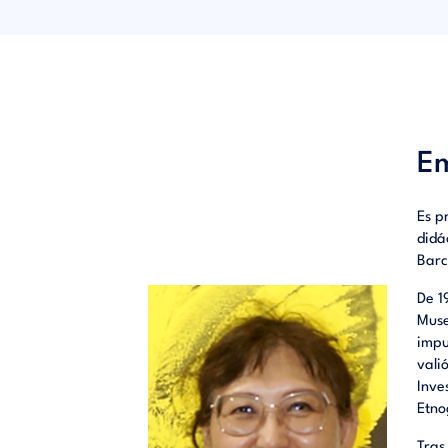
smartph
El cont
digitali
(visitas
Em
Es p
didá
Barc
De 1
Muse
impu
vali
Inve
Etno
Tras