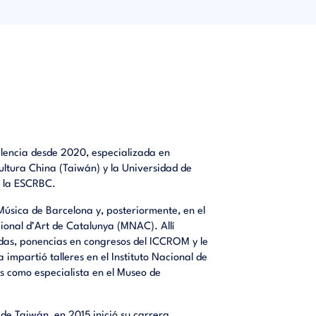
iento).
ionales
alencia desde 2020, especializada en
ultura China (Taiwán) y la Universidad de
n la ESCRBC.
Música de Barcelona y, posteriormente, en el
onal d’Art de Catalunya (MNAC). Allí
adas, ponencias en congresos del ICCROM y le
 impartió talleres en el Instituto Nacional de
as como especialista en el Museo de
de Taiwán, en 2015 inició su carrera