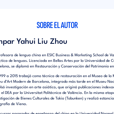
ones o wearables, volumen de exportación actual y visión de crecim
exto económico-cultural incluirá la importancia del ecommerce y la
zación en China, y adaptará situaciones típicas de negocios internac
, videoconferencias, negociaciones, comidas formales).
SOBRE EL AUTOR
par Yahui Liu Zhou
rofesora de lengua china en ESIC Business & Marketing School de V
ctica de lenguas. Licenciada en Bellas Artes por la Universidad de C
elona, se diplomó en Restauración y Conservación del Patrimonio e
999 a 2015 trabajó como técnica de restauración en el Museo de la 
u d’Art Modern de Barcelona, integrado más tarde en el Museu Naci
lsó investigación en arte asiático, que originó publicaciones index
ó el DEA por la Universitat Politècnica de València. En la misma etapa
stigación de Bienes Culturales de Tokio (Tobunken) y realizó estanci
grafía de Viena.
 cursar posgrados de enseñanza del chino en la Universidad Normal 