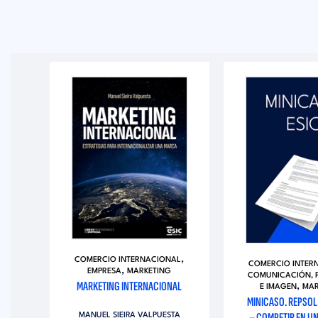
,
COMERCIO INTERNACIONAL
,
AL
COMERCIO INTER
,
EMPRESA
MARKETING
COMUNICACIÓN, P
MARKETING INTERNACIONAL
,
OF
E IMAGEN
MAR
MINICASO. REPSOL
– COMPETIR EN U
MANUEL SIEIRA VALPUESTA