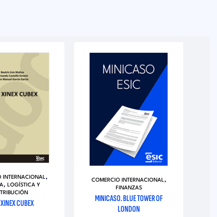
,
 INTERNACIONAL
CO
,
COMERCIO INTERNACIONAL
,
A
LOGÍSTICA Y
FINANZAS
STRIBUCIÓN
M
MINICASO. BLUE TOWER OF
 XINEX CUBEX
LONDON
M