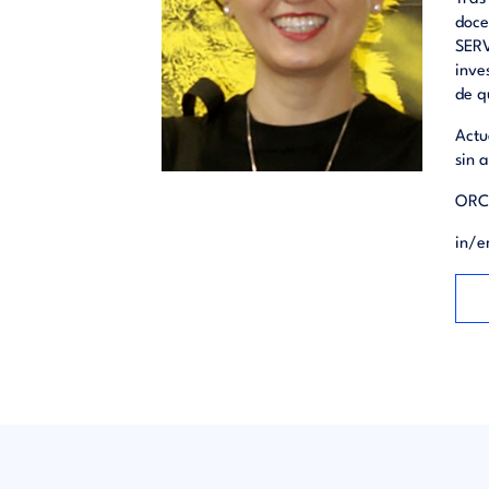
doce
SERV
inve
de q
Actu
sin 
ORC
in/e