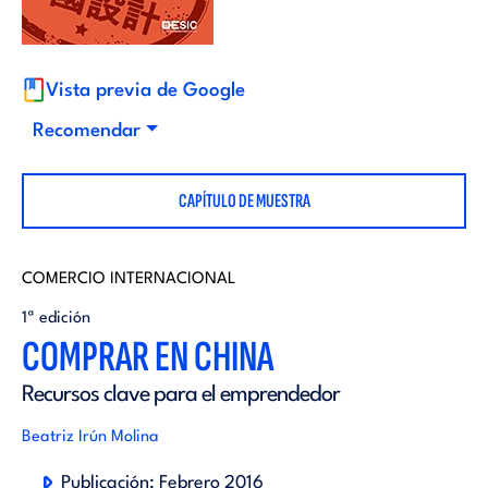
i
d
t
i
Vista previa de Google
o
Recomendar
t
r
CAPÍTULO DE MUESTRA
o
i
r
COMERCIO INTERNACIONAL
a
1ª edición
i
COMPRAR EN CHINA
l
Recursos clave para el emprendedor
a
Beatriz Irún Molina
l
Publicación:
Febrero 2016