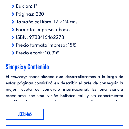
Edición:
1ª
Páginas:
230
Tamaño del libro:
17 x 24 cm.
Formato:
impreso
ebook
.
ISBN:
9788416462278
Precio formato impreso:
15€
Precio ebook:
10.31€
Sinopsis y Contenido
El
sourcing
especializado que desarrollaremos a lo largo de
estas páginas consistirá en describir el arte de conseguir la
mejor receta de comercio internacional. Es una ciencia
manejarse con una visión holística tal, y un conocimiento
sencillo y claro de mercados, que nos capacite para resolver
la mejor ecuación de compras para nuestra empresa. Como
LEER MÁS
todo arte también hará falta una parte de técnica. Aprender
de trámites aduaneros, fletes, incoterms... y tantos otros
conceptos que se utilizan en el comercio global será clave.