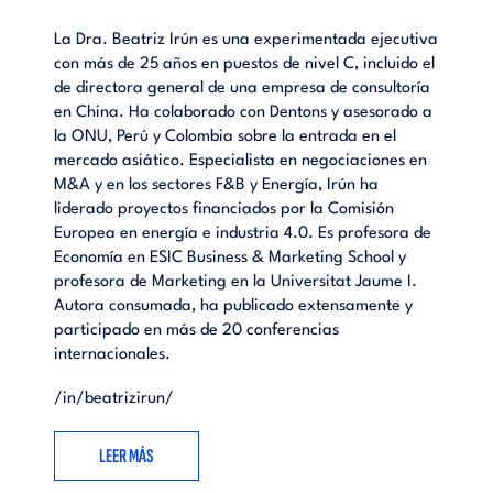
los negocios es que te inviten.- Los negocios surgen estando
en marcha.- El éxito de lo básico.- Todos queremos lo que no
La Dra. Beatriz Irún es una experimentada ejecutiva
tenemos.- Pero entonces, ¿qué montamos?- Constituir una
con más de 25 años en puestos de nivel C, incluido el
empresa en china.- No existen las jaulas de oro.- La
de directora general de una empresa de consultoría
importancia del equipo.- Networking y el conector.- ¿Es un
en China. Ha colaborado con Dentons y asesorado a
entorno de crisis un buen momento para Emprender.-
la ONU, Perú y Colombia sobre la entrada en el
Cuando uno ve una oportunidad es muy probable que otros
mercado asiático. Especialista en negociaciones en
también lo hagan.- Entonces, si quiero montar una nueva
M&A y en los sectores F&B y Energía, Irún ha
empresa, ¿por dónde empiezo? Perfil del emprendedor y
liderado proyectos financiados por la Comisión
Cuestiones a plantear.- Seguro que vas a tener éxito.- Y tú,
Europea en energía e industria 4.0. Es profesora de
¿por qué no emprendes?- Bibliografía.
Economía en ESIC Business & Marketing School y
profesora de Marketing en la Universitat Jaume I.
Autora consumada, ha publicado extensamente y
participado en más de 20 conferencias
internacionales.
/in/beatrizirun/
LEER MÁS