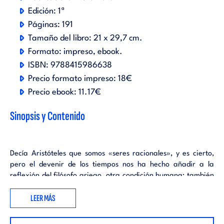
Edición:
1ª
Páginas:
191
Tamaño del libro:
21 x 29,7 cm.
Formato:
impreso
ebook
.
ISBN:
9788415986638
Precio formato impreso:
18€
Precio ebook:
11.17€
Sinopsis y Contenido
Decía Aristóteles que somos «seres racionales», y es cierto,
pero el devenir de los tiempos nos ha hecho añadir a la
reflexión del filósofo griego, otra condición humana: también
somos seres emocionales. Y en ese microuniverso donde
LEER MÁS
desarrollamos nuestras vidas -la empresa- y a la que
dedicamos más tiempo que a nuestra propia familia, lo
personal y lo profesional terminan por enredarse en