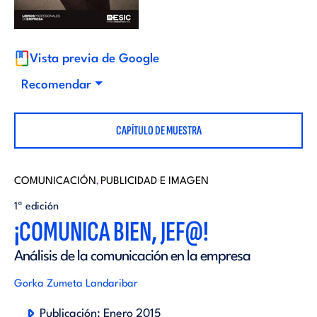
i
d
t
i
Vista previa de Google
o
Recomendar
t
r
CAPÍTULO DE MUESTRA
o
i
r
COMUNICACIÓN
PUBLICIDAD E IMAGEN
,
a
1ª edición
i
¡COMUNICA BIEN, JEF@!
l
Análisis de la comunicación en la empresa
a
Gorka Zumeta Landaribar
l
Publicación:
Enero 2015