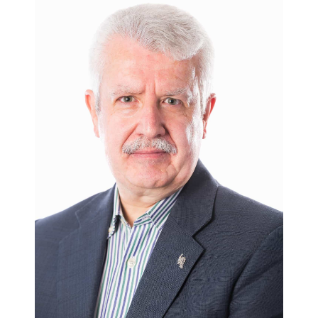
todo, un atentísimo observador que quiere compartir con
todos nosotros las acertadas conclusiones, fruto de un buen
puñado de años de mirar a su alrededor con ojos dotados de
rayos X».
Javier González Ferrari. Presidente Atresmedia Radio
Índice
Introducción.- La base de la pirámide: los trabajadores.- La
media base de la pirámide: los jefes intermedios.- La parte
superior de la pirámide: el staff directivo.- La punta de la
pirámide: el CEO.- El Dircom, adjunto al CEO.- La
optimización de la gestión gracias a la comunicación.- La
opinión de los expertos.- Epifonema.- Bibliografía.