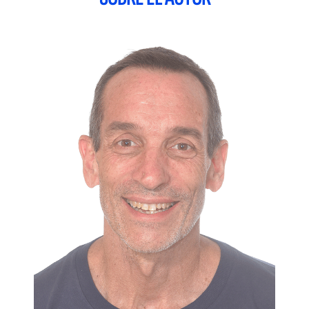
ejemplos y practicar con las actividades propuestas.
Sin duda, un libro imprescindible para cualquier persona
interesada en adquirir o mejorar sus habilidades en el
desarrollo web.
Índice:
Selección de arquitecturas y herramientas de
programación.- Sintaxis del lenguaje.- Utilización de los
objetos predefinidos.- Arrays, funciones y objetos.- Eventos y
formularios.- Uso del DOM.- Utilización de mecanismos
asíncronos.- Almacenamiento de datos en el cliente.-
Integración avanzada de componentes.- Full Stack HTML,
CSS, JavaScript, PHP, MySQL.- Node.js y React.js.-
Solucionario.