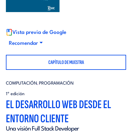
i
d
t
i
o
Vista previa de Google
t
Recomendar
r
o
CAPÍTULO DE MUESTRA
i
r
a
COMPUTACIÓN
PROGRAMACIÓN
,
i
1ª edición
l
EL DESARROLLO WEB DESDE EL
a
ENTORNO CLIENTE
l
Una visión Full Stack Developer