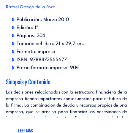
Rafael Ortega de la Poza
Publicación:
Marzo 2010
Edición:
1ª
Páginas:
304
Tamaño del libro:
21 x 29,7 cm.
Formato:
impreso
.
ISBN:
9788473565677
Precio formato impreso:
90€
Sinopsis y Contenido
Las decisiones relacionadas con la estructura financiera de la
empresa tienen importantes consecuencias para el futuro de
la firma. La combinación de deuda y recursos propios de una
empresa, que se precisa para financiar las necesidades de
inversión, se denomina estructura financiera. Las sociedades
pueden emitir decenas de títulos con numerosas
LEER MÁS
combinaciones con la finalidad de conseguir una combinación