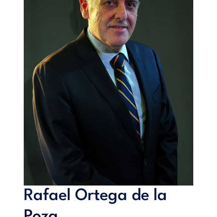
económicas y monetarias, y en consecuencia, los factores
determinantes del endeudamiento son muy diferentes para
ambos tipos de sociedades, teniendo los directivos de las
empresas no financieras más flexibilidad para establecer la
relación de endeudamiento. Utilizando técnicas de análisis
multivariante, fundamentalmente el análisis factorial y la
regresión lineal, se identifican los factores determinantes de
la estructura financiera de las empresas que cotizan en el
Mercado Continuo y de las sociedades que forman parte del
índice Euro Stoxx 50, y también se realiza un análisis
financiero de datos y variables durante el periodo 2003-
2005.
Rafael Ortega de la
Poza