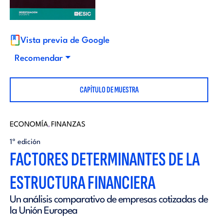
i
d
t
i
Vista previa de Google
o
Recomendar
t
r
CAPÍTULO DE MUESTRA
o
i
r
ECONOMÍA
FINANZAS
,
a
1ª edición
i
FACTORES DETERMINANTES DE LA
l
ESTRUCTURA FINANCIERA
a
Un análisis comparativo de empresas cotizadas de
l
la Unión Europea