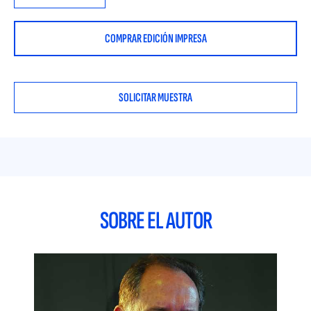
que maximice el valor de mercado de la firma. Los trabajos
de investigación que analizan los factores determinantes de
COMPRAR EDICIÓN IMPRESA
la relación de endeudamiento de empresas pertenecientes a
diferentes países, no son abundantes, si bien, artículos
publicados en revistas de relevancia científica recomiendan
esta línea de investigación. Posiblemente, esta escasez se
SOLICITAR MUESTRA
deba a la dificultad que representa el análisis de los estados
financieros de cada una de las empresas europeas que
cotizan en un determinado mercado bursátil. En este libro se
identifican los factores determinantes de la relación de
endeudamiento de empresas no financieras que cotizan en
mercados bursátiles de la Unión Europea. Considerando los
trabajos de investigación realizados sobre este tema y
publicados en revistas de relevancia científica, se analizan los
SOBRE EL AUTOR
factores relacionados con variables financieras que se
deducen de datos que figuran en el Balance de Situación y en
la Cuenta de Pérdidas y Ganancias auditados y publicados
por entidades oficiales. Se analizan empresas cotizadas no
financieras porque las ratios de endeudamiento de las
empresas financieras están reguladas por las autoridades