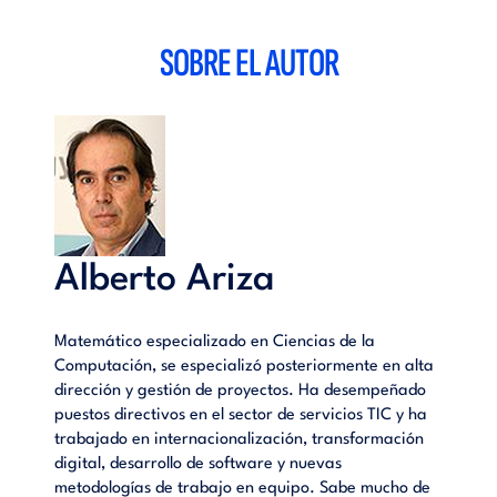
práctico y razonable hacia la excelencia.
SOBRE EL AUTOR
Índice
Los autores: equipo Strategyco.- Preámbulo: superpoderes.-
Emprenditud.- Geshábito.- Gomunicaemoción.-
Profesiética.- Velociagilidad.- Compromisión.- Creactividad.-
Epílogo: conexiones ocultas.- Bibliografía: para saber más.
Entrevista en Canal Sur TV, programa "Despierta Andalucía"
(26 de mayo de 2021):
Alberto Ariza
Matemático especializado en Ciencias de la
Computación, se especializó posteriormente en alta
dirección y gestión de proyectos. Ha desempeñado
puestos directivos en el sector de servicios TIC y ha
trabajado en internacionalización, transformación
digital, desarrollo de software y nuevas
metodologías de trabajo en equipo. Sabe mucho de