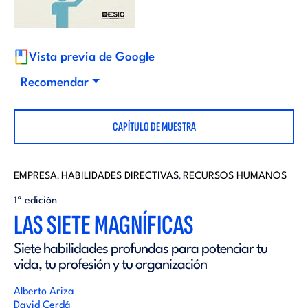
i
d
t
i
Vista previa de Google
o
Recomendar
t
r
CAPÍTULO DE MUESTRA
o
i
r
EMPRESA
HABILIDADES DIRECTIVAS
RECURSOS HUMANOS
,
,
a
1ª edición
i
LAS SIETE MAGNÍFICAS
l
Siete habilidades profundas para potenciar tu
a
vida, tu profesión y tu organización
l
Alberto Ariza
David Cerdá