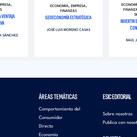
,
MPRESA
ECONOM
,
,
ECONOMÍA
EMPRESA
S
FINANZ
FINANZAS
A VENTAJA
S
GEOECONOMÍA ESTRATÉGICA
INVERTIR 
IVA
CON
JOSÉ LUIS MORENO CASAS
ZA SÁNCHEZ
RAÚL 
ÁREAS TEMÁTICAS
ESIC EDITORIAL
Comportamiento del
Sobre nosotros
Consumidor
Publica con noso
Directo
Economía