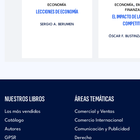
,
AS
ECONOMÍA
ECONOMÍA
E
TIAL
LECCIONES DE ECONOMÍA
FINANZA
EL IMPACTO DE L
COMPETIT
SERGIO A. BERUMEN
EZ
ÓSCAR F. BUSTIN
NUESTROS LIBROS
ÁREAS TEMÁTICAS
Los más vendidos
Comercial y Ventas
Catálogo
Comercio Internacional
Autores
Comunicación y Publicidad
GPSR
Derecho