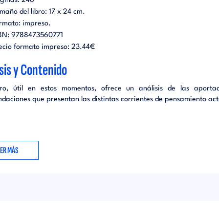
ginas:
246
maño del libro:
17 x 24 cm.
rmato:
impreso
.
BN:
9788473560771
ecio formato impreso:
23.44€
sis y Contenido
bro, útil en estos momentos, ofrece un análisis de las aporta
daciones que presentan las distintas corrientes de pensamiento act
EER MÁS