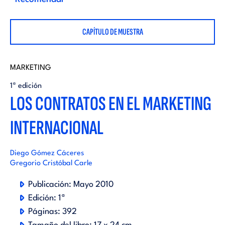
i
d
t
CAPÍTULO DE MUESTRA
i
o
t
MARKETING
r
1ª edición
LOS CONTRATOS EN EL MARKETING
o
i
INTERNACIONAL
r
a
i
Diego Gómez Cáceres
Gregorio Cristóbal Carle
l
a
Publicación:
Mayo 2010
Edición:
1ª
l
Páginas:
392