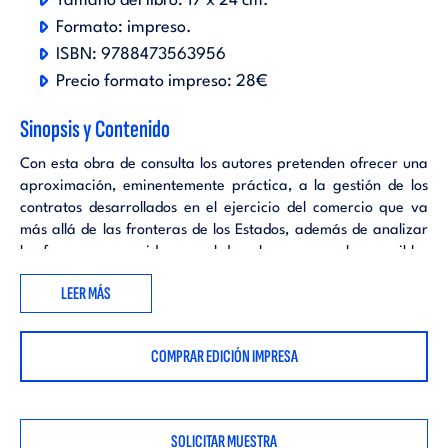
Tamaño del libro:
17 x 24 cm.
Formato:
impreso
.
ISBN:
9788473563956
Precio formato impreso:
28€
Sinopsis y Contenido
Con esta obra de consulta los autores pretenden ofrecer una
aproximación, eminentemente práctica, a la gestión de los
contratos desarrollados en el ejercicio del comercio que va
más allá de las fronteras de los Estados, además de analizar
las formas reconocidas por el derecho para resolver posibles
anomalías. EL CONTRATO EN LOS NEGOCIOS
LEER MÁS
INTERNACIONALES .-. SISTEMAS DE COMERCIALIZACIÓN
INTERNACIONAL .-. GENERALIDADES DE LOS CONTRATOS
.-. EL CONTRATO DE COMPRAVENTA INTERNACIONAL......
COMPRAR EDICIÓN IMPRESA
SOLICITAR MUESTRA