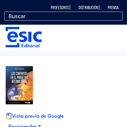
Pasar
M
PROFESORES |
DISTRIBUCIÓN |
PRENSA
al
contenido
principal
e
M
n
e
ú
n
t
ú
o
e
p
d
Vista previa de Google
e
Recomendar