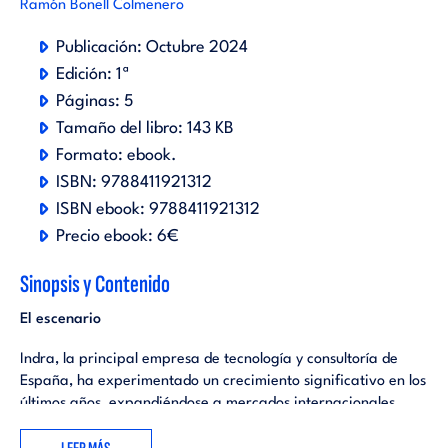
Ramón Bonell Colmenero
Publicación:
Octubre 2024
Edición:
1ª
Páginas:
5
Tamaño del libro:
143 KB
Formato:
ebook
.
ISBN:
9788411921312
ISBN ebook:
9788411921312
Precio ebook:
6€
Sinopsis y Contenido
El escenario
Indra, la principal empresa de tecnología y consultoría de
España, ha experimentado un crecimiento significativo en los
últimos años, expandiéndose a mercados internacionales.
Esta expansión ha traído consigo una serie de desafíos y
oportunidades en términos de cumplimiento normativo,