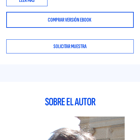
LEER MÁS
transparencia, reputación , impacto fiscal, seguridad e
implantación social.
COMPRAR VERSIÓN EBOOK
Indra tiene alrededor de 56.727 empleados, según datos
facilitados por la compañía a la Comisión Nacional del
Mercado de Valores en España.
SOLICITAR MUESTRA
Esto significa más de cincuenta mil empleados en todo el
mundo, más del 30% de los cuales están fuera de España, y
presencia internacional en 48 países, inmersos como estamos
en la década de los procesos de reestructuración
empresarial.
Los estudiantes deberán analizar cómo Indra gestiona estos
SOBRE EL AUTOR
aspectos en diferentes países y las implicaciones para sus
empleados y la empresa en general.