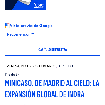
i
d
t
i
o
Vista previa de Google
t
Recomendar
r
o
CAPÍTULO DE MUESTRA
i
r
a
EMPRESA
RECURSOS HUMANOS
DERECHO
,
,
i
1ª edición
l
MINICASO. DE MADRID AL CIELO: LA
a
EXPANSIÓN GLOBAL DE INDRA
l