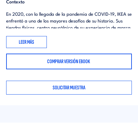
Contexto
En 2020, con la llegada de la pandemia de COVID-19, IKEA se
enfrentó a uno de los mayores desafíos de su historia. Sus
tiendas físicas, centro neurálgico de su experiencia de marca,
tuvieron que cerrar temporalmente en muchos países. La
LEER MÁS
empresa, conocida por su modelo de autoservicio y
experiencia presencial, se vio obligada a replantearse su
estrategia de marketing y comunicación para adaptarse al
COMPRAR VERSIÓN EBOOK
nuevo contexto digital y al cambio en el comportamiento del
consumidor.
SOLICITAR MUESTRA