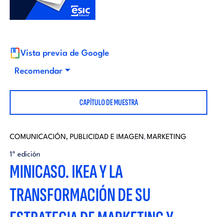
i
d
t
i
o
Vista previa de Google
t
Recomendar
r
o
CAPÍTULO DE MUESTRA
i
r
a
COMUNICACIÓN, PUBLICIDAD E IMAGEN
MARKETING
,
i
1ª edición
l
MINICASO. IKEA Y LA
a
TRANSFORMACIÓN DE SU
l