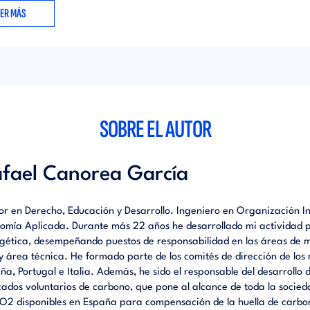
EER MÁS
 que financian proyectos sostenibles de reforestación.
erde lanza este producto al mercado español como parte de su estr
nsión.
SOBRE EL AUTOR
fael Canorea García
or en Derecho, Educación y Desarrollo. Ingeniero en Organización I
omía Aplicada. Durante más 22 años he desarrollado mi actividad p
gética, desempeñando puestos de responsabilidad en las áreas de m
y área técnica. He formado parte de los comités de dirección de lo
ña, Portugal e Italia. Además, he sido el responsable del desarrollo
ados voluntarios de carbono, que pone al alcance de toda la socied
O2 disponibles en España para compensación de la huella de carbo