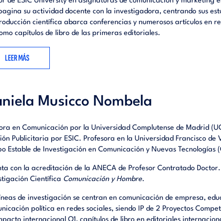
or de ESIC University en asignaturas de comunicación y marketing 
agina su actividad docente con la investigadora, centrando sus estu
roducción científica abarca conferencias y numerosos artículos en re
como capítulos de libro de las primeras editoriales.
LEER MÁS
niela Musicco Nombela
ora en Comunicación por la Universidad Complutense de Madrid (U
ión Publicitaria por ESIC. Profesora en la Universidad Francisco de 
o Estable de Investigación en Comunicación y Nuevas Tecnologías
ta con la acreditación de la ANECA de Profesor Contratado Doctor. 
stigación Científica
Comunicación y Hombre
.
líneas de investigación se centran en comunicación de empresa, ed
nicación política en redes sociales, siendo IP de 2 Proyectos Competit
mpacto internacional Q1, capítulos de libro en editoriales internacion