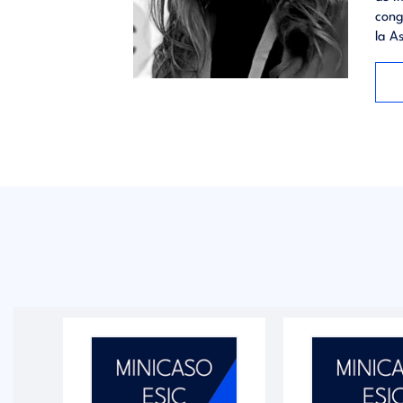
cong
la A