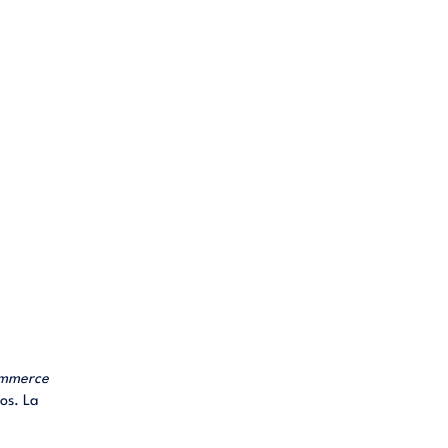
mmerce
os. La
mprando