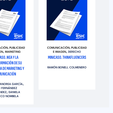
CIÓN, PUBLICIDAD
COMUNICACIÓN, PUBLICIDAD
CO
,
,
EN
MARKETING
E IMAGEN
DERECHO
CO
ASO. IKEA Y LA
MINICASO. THINKFLUENCERS
MI
ORMACIÓN DE SU
– 
A DE MARKETING Y
RAMÓN BONELL COLMENERO
QU
UNICACIÓN
R
,
CANOREA GARCÍA
H FERNÁNDEZ
,
NDEZ
DANIELA
CCO NOMBELA