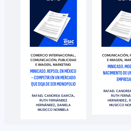
,
DAD
COMERCIO INTERNACIONAL
COMUNICACIÓN, P
,
COMUNICACIÓN, PUBLICIDAD
E IMAGEN
MAR
,
ERS
E IMAGEN
MARKETING
MINICASO. MOE
MINICASO. REPSOL EN MÉXICO
NACIMIENTO DE U
– COMPETIR EN UN MERCADO
EMPRES
ERO
QUE DEJA DE SER MONOPOLIO
RAFAEL CANORE
,
RAFAEL CANOREA GARCÍA
RUTH FERNÁ
,
RUTH FERNÁNDEZ
HERNÁNDEZ
D
,
HERNÁNDEZ
DANIELA
MUSICCO NO
MUSICCO NOMBELA