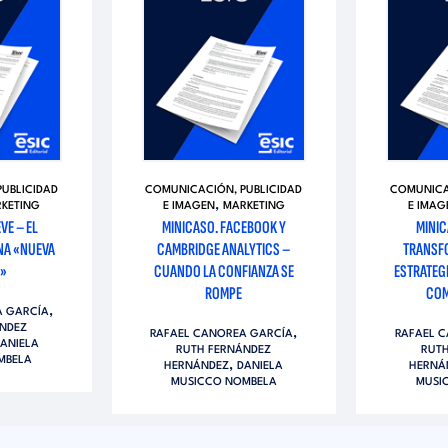
UBLICIDAD
COMUNICACIÓN, PUBLICIDAD
COMUNICA
,
KETING
E IMAGEN
MARKETING
E IMAG
VE – EL
MINICASO. FACEBOOK Y
MINIC
NA «NUEVA
CAMBRIDGE ANALYTICS –
TRANSF
A»
CUANDO LA CONFIANZA SE
ESTRATEGI
ROMPE
COM
,
A GARCÍA
NDEZ
,
RAFAEL CANOREA GARCÍA
RAFAEL 
ANIELA
RUTH FERNÁNDEZ
RUT
MBELA
,
HERNÁNDEZ
DANIELA
HERNÁ
MUSICCO NOMBELA
MUSI