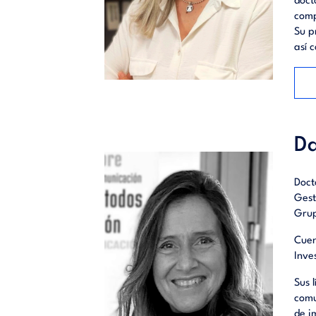
doct
comp
Su p
así 
Da
Doct
Gest
Grup
Cuen
Inve
Sus 
comu
de i