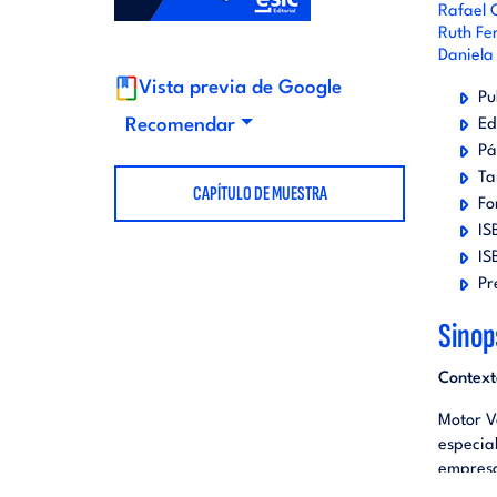
Rafael 
t
d
Ruth Fe
Daniela
Vista previa de Google
o
i
Pu
Recomendar
Ed
Pá
r
t
Ta
CAPÍTULO DE MUESTRA
Fo
i
o
IS
IS
a
r
Pr
Sinop
l
i
Context
a
Motor V
especial
empresa
l
emision