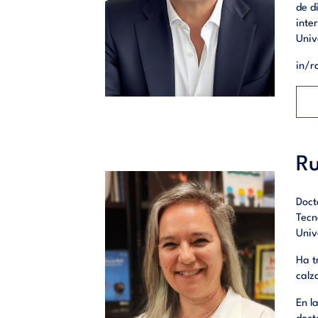
de d
inte
Univ
in/r
Ru
Doct
Tecn
Univ
Ha t
calz
En l