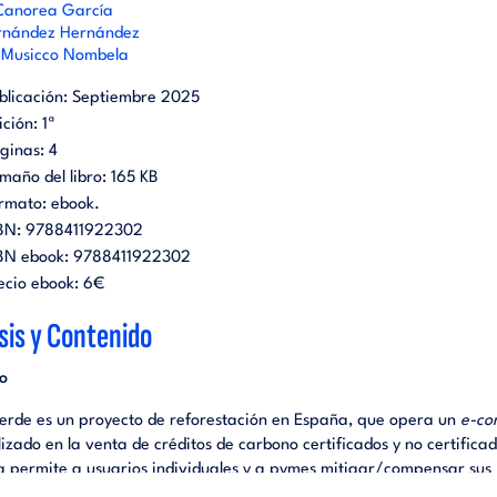
Canorea García
rnández Hernández
 Musicco Nombela
blicación:
Septiembre 2025
ición:
1ª
ginas:
4
maño del libro:
165 KB
rmato:
ebook
.
BN:
9788411922302
BN ebook:
9788411922302
ecio ebook:
6€
sis y Contenido
o
erde es un proyecto de reforestación en España, que opera un
e-co
izado en la venta de créditos de carbono certificados y no certificad
 permite a usuarios individuales y a pymes mitigar/compensar sus
es de CO₂ de manera sencilla a través de su plataforma digital, co