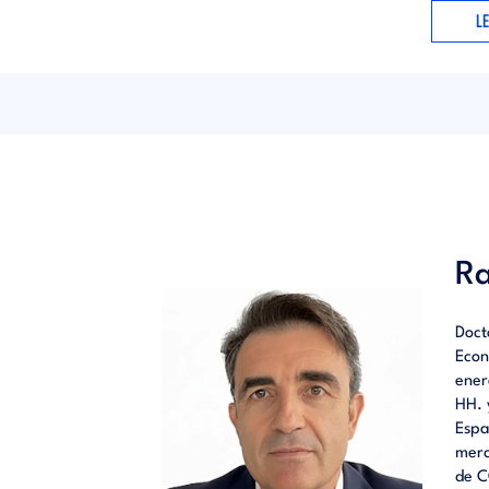
L
créditos
Motor V
de expa
Ra
Doct
Econ
ener
HH. 
Espa
merc
de C