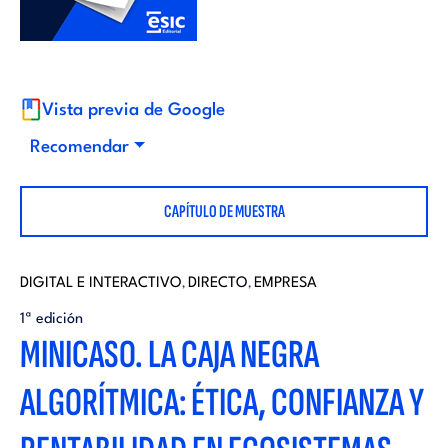
i
d
t
i
o
Vista previa de Google
t
Recomendar
r
o
CAPÍTULO DE MUESTRA
i
r
a
DIGITAL E INTERACTIVO
DIRECTO
EMPRESA
,
,
i
1ª edición
l
MINICASO. LA CAJA NEGRA
a
ALGORÍTMICA: ÉTICA, CONFIANZA Y
l