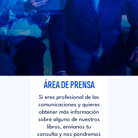
i
d
t
i
o
t
r
o
i
r
ÁREA DE PRENSA
a
i
Si eres profesional de las
l
comunicaciones y quieres
a
obtener más información
sobre alguno de nuestros
libros, envíanos tu
l
consulta y nos pondremos