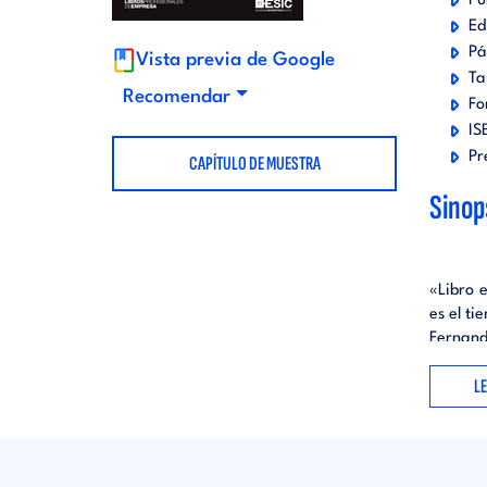
Pu
t
Ed
d
Pá
Vista previa de Google
Ta
o
i
Recomendar
Fo
IS
r
t
Pr
CAPÍTULO DE MUESTRA
Sinop
i
o
a
r
«Libro 
es el ti
l
Fernand
i
Conseje
L
a
«José M
de refe
quieren
l
Rafael 