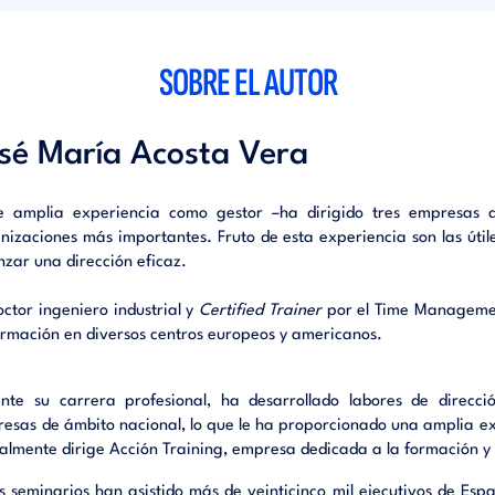
ico de CC. Políticas y de la Administración, U.C.M.
nte de TQM Investigación y Formación
SOBRE EL AUTOR
sta en práctica de muchas de las enseñanzas de este libro ha a
 eficacia y nuestra rentabilidad para las empresas en las q
lado nuestra labor profesional».
sé María Acosta Vera
 Chausa González
 a la Dirección General. Director de Organización. SANDO
e amplia experiencia como gestor –ha dirigido tres empresas d
ar el tiempo es gestionar la propia vida Si tiene problemas de ti
nizaciones más importantes. Fruto de esta experiencia son las útil
 mejorar su eficacia profesional, esta obra le será de gran utilida
nzar una dirección eficaz.
tiza, de modo claro y ameno, lo más nuevo en eficacia directiva y ma
 El objetivo de este libro es proporcionarle mayor calidad de trab
octor ingeniero industrial y
Certified Trainer
por el Time Manageme
cilitándole:
ormación en diversos centros europeos y americanos.
 dos horas en cada jornada.
r el estrés en su beneficio.
nte su carrera profesional, ha desarrollado labores de direcc
esas de ámbito nacional, lo que le ha proporcionado una amplia exp
 y la felicidad se alcanzan sólo con el logro de los objetivos personal
almente dirige Acción Training, empresa dedicada a la formación y l
vos requieren, para ser alcanzados, la realización de deter
ades. Y cada una de estas actividades exige tiempo. Pero no es fáci
s seminarios han asistido más de veinticinco mil ejecutivos de Espa