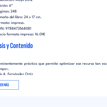
blicación:
Mayo 2012
ición:
6ª
ginas:
248
maño del libro:
24 x 17 cm.
rmato:
impreso
.
BN:
9788473568081
ecio formato impreso:
16.01€
sis y Contenido
eminentemente práctico que permite optimizar ese recurso tan es
empo».
o A. Fernández Ortiz
ro Director General - UBS España
EER MÁS
aría Acosta nos ofrece una guía útil para administrar nuestro tiem
rencia obligada para los responsables de empresa y para las ge
 ganar en bienestar y felicidad».
Bañón i Martínez