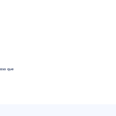
caso que
po. Obra
ntes que