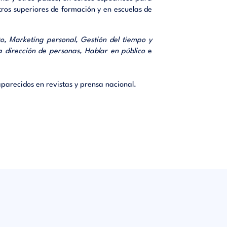
tros superiores de formación y en escuelas de
icacia y
táculos.
 ayuda a
to, Marketing personal, Gestión del tiempo y
a dirección de personas, Hablar en público
e
niciones
n manual
aparecidos en revistas y prensa nacional.
ara poner
ando qué
ersona -
ones del