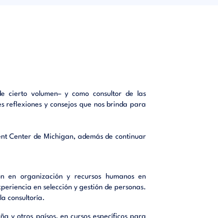
umentado
ue hemos
e cierto volumen– y como consultor de las
empo, si
es reflexiones y consejos que nos brinda para
d. Recoge
nejo del
ajo y de
nt Center de Michigan, además de continuar
ión en organización y recursos humanos en
eriencia en selección y gestión de personas.
es. Estos
a consultoría.
minadas
l elegir
ña y otros paísos, en cursos específicos para