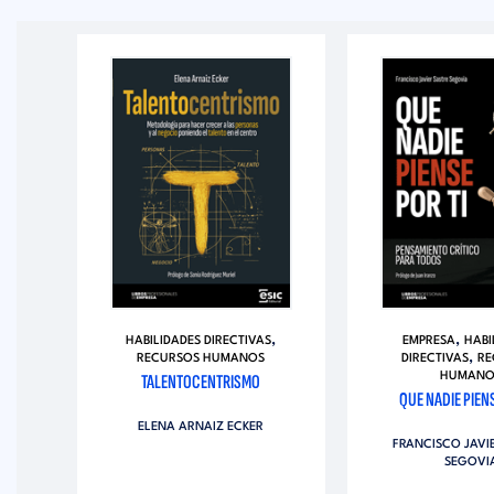
,
,
HABILIDADES DIRECTIVAS
EMPRESA
HABI
,
RECURSOS HUMANOS
DIRECTIVAS
RE
IÓN
TALENTOCENTRISMO
HUMANO
OS
QUE NADIE PIENS
ELENA ARNAIZ ECKER
FRANCISCO JAVI
SÉ
SEGOVI
N