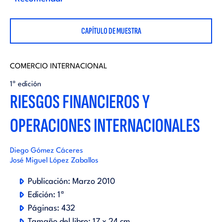
i
d
t
CAPÍTULO DE MUESTRA
i
o
t
COMERCIO INTERNACIONAL
r
1ª edición
RIESGOS FINANCIEROS Y
o
i
OPERACIONES INTERNACIONALES
r
a
Diego Gómez Cáceres
i
José Miguel López Zaballos
l
a
Publicación:
Marzo 2010
Edición:
1ª
l
Páginas:
432
Tamaño del libro:
17 x 24 cm.