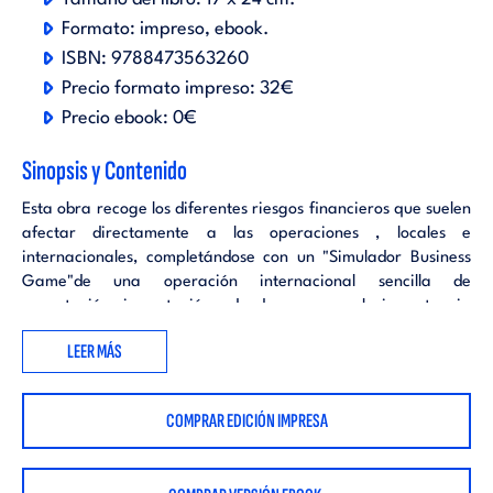
Formato:
impreso
ebook
.
ISBN:
9788473563260
Precio formato impreso:
32€
Precio ebook:
0€
Sinopsis y Contenido
Esta obra recoge los diferentes riesgos financieros que suelen
afectar directamente a las operaciones , locales e
internacionales, completándose con un "Simulador Business
Game"de una operación internacional sencilla de
exportación -importación , donde se recoge la importancia
de los riesgos de cambio en los negocios relacionados con los
LEER MÁS
mercados internacionales, permitiendo a las partes una
seguridad y conocimiento de los costes que inciden en los
margenes comerciales de las empresas.
COMPRAR EDICIÓN IMPRESA
Riesgo Financiero
Riesgo de Mercado