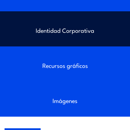
l
a
Identidad Corporativa
d
e
p
Recursos gráficos
r
e
Imágenes
n