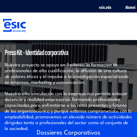
Pasar
esic.edu
Alumni
al
contenido
principal
M
Press Kit - Identidad corporativa
e
Nuestro proyecto se apoya en 3 pilares: la formación de
n
profesionales de alta cualificación, la difusión de una cultura
de valores éticos y el impulso a la investigación especializada
en empresa, marketing y comunicación.
ú
Nuestra alta vinculación con la empresa nos permite enlazar
docencia y realidad empresarial, formando profesionales
S
capacitados para enfrentarse a los retos presentes y futuros
de las organizaciones; y porque estamos comprometidos con la
empleabilidad, promovemos un elevado número de actividades
a
dirigidas tanto a profesionales del sector como al conjunto de
la sociedad.
Dossieres Corporativos