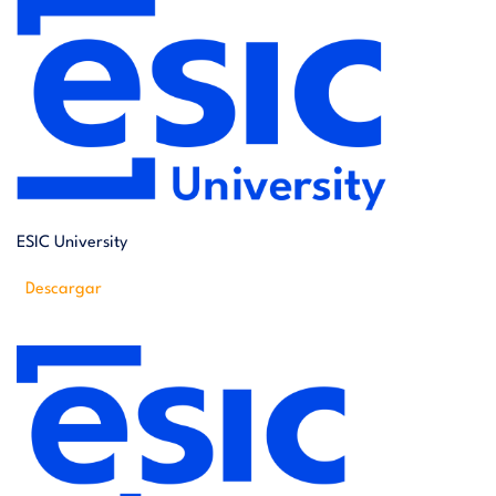
s
a
ESIC University
Descargar