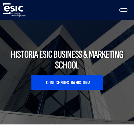
Pasar
al
contenido
principal
Main
navigation
HISTORIA ESIC BUSINESS & MARKETING
SCHOOL
CONOCE NUESTRA HISTORIA