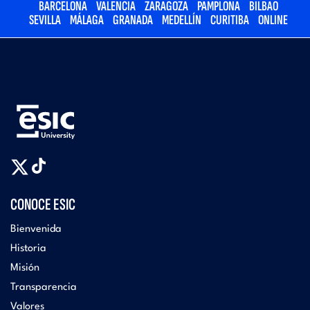
BARCELONA
VALENCIA
ZARAGOZA
PAMPLONA
BILBAO
SEVILLA
MÁLAGA
GRANADA
MEDELLÍN
CURITIBA
ONLINE
CONOCE ESIC
Bienvenida
Historia
Misión
Transparencia
Valores