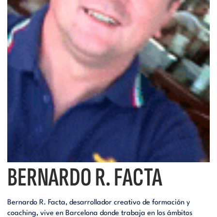
i
d
t
i
o
t
r
o
i
r
a
i
l
BERNARDO R. FACTA
a
Bernardo R. Facta, desarrollador creativo de formación y
l
coaching, vive en Barcelona donde trabaja en los ámbitos