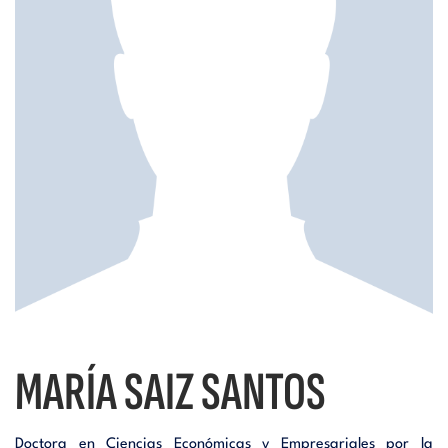
i
d
t
i
o
t
r
o
i
r
a
i
l
a
MARÍA SAIZ SANTOS
l
Doctora en Ciencias Económicas y Empresariales por la