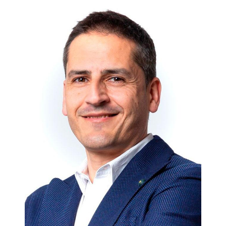
Aunando las dos experiencias vividas, en los centros
deportivos y en el boxeo como actividad, se detecta la
posibilidad de crear algo que estuviera enfocado a un cierto
público, que se aburre en los gimnasios convencionales, pero
que quiere vivir un deporte potente, que le ponga en forma y
que le aporte otras alternativas y variables. Y es cuando
llega ese mes de enero de 2014 y 30 minutos se convierte en
Brooklyn Fitboxing.