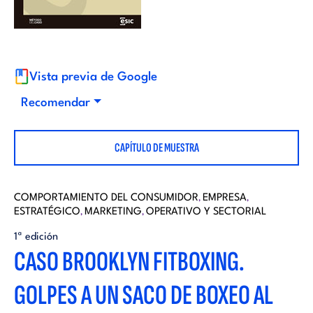
i
d
t
i
o
Vista previa de Google
t
Recomendar
r
o
CAPÍTULO DE MUESTRA
i
r
a
COMPORTAMIENTO DEL CONSUMIDOR
EMPRESA
,
,
ESTRATÉGICO
MARKETING
OPERATIVO Y SECTORIAL
i
,
,
l
1ª edición
CASO BROOKLYN FITBOXING.
a
GOLPES A UN SACO DE BOXEO AL
l