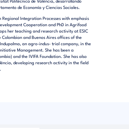
tat Politècnica de València, desarrollando
rtamento de Economía y Ciencias Sociales.
n Regional Integration Processes with emphasis
Development Cooperation and PhD in Agrifood
ops her teaching and research activity at ESIC
e Colombian and Buenos Aires offices of the
n Indupalma, an agro-indus- trial company, in the
 Initiative Management. She has been a
lombia) and the IVIFA Foundation. She has also
ència, developing research activity in the field
.