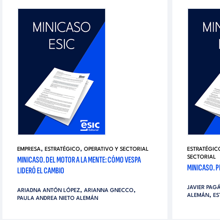
,
,
EMPRESA
ESTRATÉGICO
OPERATIVO Y SECTORIAL
ESTRATÉGIC
MINICASO. DEL MOTOR A LA MENTE: CÓMO VESPA
SECTORIAL
MINICASO. P
LIDERÓ EL CAMBIO
JAVIER PAG
,
,
ARIADNA ANTÓN LÓPEZ
ARIANNA GNECCO
,
ALEMÁN
ES
PAULA ANDREA NIETO ALEMÁN