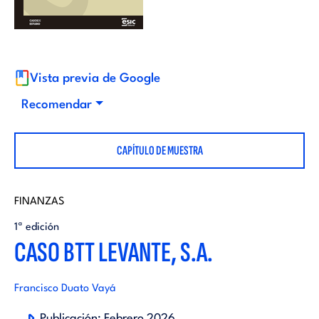
i
d
t
i
o
Vista previa de Google
t
Recomendar
r
o
CAPÍTULO DE MUESTRA
i
r
a
FINANZAS
i
1ª edición
l
CASO BTT LEVANTE, S.A.
a
Francisco Duato Vayá
l
Publicación:
Febrero 2026