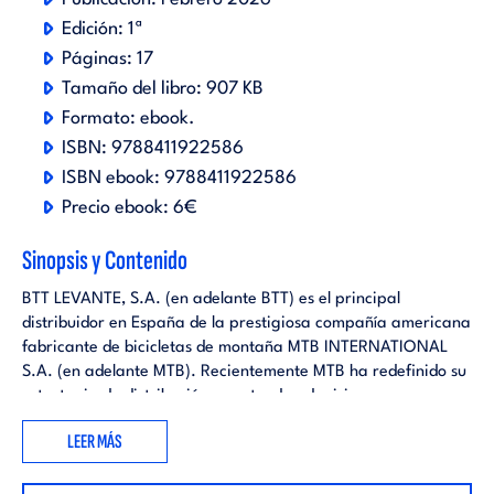
Edición:
1ª
Páginas:
17
Tamaño del libro:
907 KB
Formato:
ebook
.
ISBN:
9788411922586
ISBN ebook:
9788411922586
Precio ebook:
6€
Sinopsis y Contenido
BTT LEVANTE, S.A. (en adelante BTT) es el principal
distribuidor en España de la prestigiosa compañía americana
fabricante de bicicletas de montaña MTB INTERNATIONAL
S.A. (en adelante MTB). Recientemente MTB ha redefinido su
estrategia de distribución y pretende adquirir a sus
principales distribuidores en Europa, con la finalidad de
LEER MÁS
completar su presencia en la cadena de valor.
Estamos a principios de marzo de 2026 y Manuel Pérez,