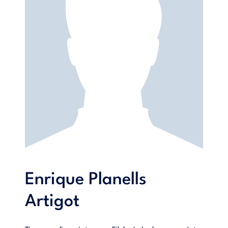
resolver la situación a corto plazo e identificar qué acciones
realizar para lograr el número de matrículas 9 Caso original
de los profesores María Guijarro, Esther Pagan y Enrique
Planells, bajo la supervisión de Ximena Muñoz, desarrollado
como base para discusión en clase y no como ejemplo
ilustrativo del manejo eficaz o ineficaz de una situación
administrativa. Los datos utilizados en este caso se basan en
información pública obtenida a través de la página web del
centro educativo, otras fuentes de información y
complementada con datos obtenidos en las entrevistas
personales realizadas. Los personajes y situaciones
expresadas son ficticias, excepto las declaraciones públicas.
Original del 22 de enero de 2018. Última revisión 22 de
enero de 2018. esperado, sino para fortalecer su propuesta
de valor para ser el colegio preferido para las próximas
generaciones.
Enrique Planells
Artigot