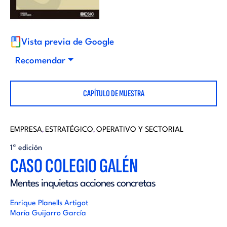
i
d
t
i
Vista previa de Google
o
Recomendar
t
r
CAPÍTULO DE MUESTRA
o
i
r
EMPRESA
ESTRATÉGICO
OPERATIVO Y SECTORIAL
,
,
a
1ª edición
i
CASO COLEGIO GALÉN
l
Mentes inquietas acciones concretas
a
Enrique Planells Artigot
l
María Guijarro García