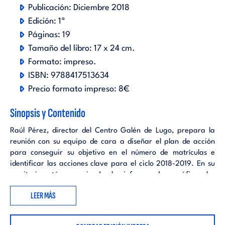
Publicación:
Diciembre 2018
Edición:
1ª
Páginas:
19
Tamaño del libro:
17 x 24 cm.
Formato:
impreso
.
ISBN:
9788417513634
Precio formato impreso:
8€
Sinopsis y Contenido
Raúl Pérez, director del Centro Galén de Lugo, prepara la
reunión con su equipo de cara a diseñar el plan de acción
para conseguir su objetivo en el número de matrículas e
identificar las acciones clave para el ciclo 2018-2019. En su
escritorio están organizados los informes demográficos, los
datos de mercado y las tendencias en innovación educativa.
LEER MÁS
Realiza un gráfico con los aspectos más destacados en los
cuales se desenvuelve el colegio: