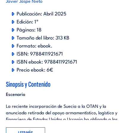
Javier Jaspe Nieto
Publicación:
Abril 2025
Edición:
1ª
Páginas:
18
Tamaño del libro:
313 KB
Formato:
ebook
.
ISBN:
9788411921671
ISBN ebook:
9788411921671
Precio ebook:
6€
Sinopsis y Contenido
Escenario
La reciente incorporación de Suecia a la OTAN y la
anunciada retirada del apoyo armamentístico, logístico y
financiero de Estados Unidos a Ucrania ha obligado a las
compañías europeas pertenecientes al complejo industrial
militar a adaptarse a las nuevas circunstancias geopolíticas.