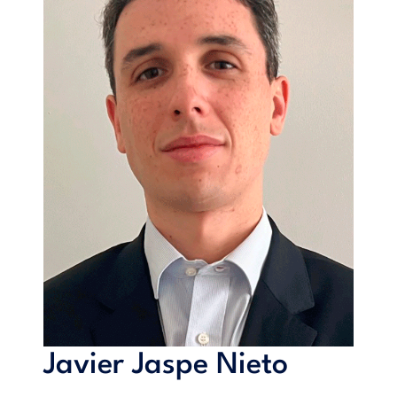
gobiernos buscan diversificar sus fuentes de equipamiento
militar.
En esta coyuntura, la empresa sueca Saab, de reconocido
prestigio internacional en el sector aeroespacial y defensa,
cuenta con posibilidades de ampliar sus opciones de mercado
no solo en Europa, sino, también, en Asia. Plataformas como
el caza polivalente ligero Gripen, la gama de radares de
superficie Giraffe o el avión multipropósito de vigilancia y
alerta temprana GlobalEye constituyen un grupo de
productos de gran interés para antiguos y nuevos clientes
con necesidad de ampliar o mejorar sus sistemas de defensa
con opciones solventes y asequibles. En ese sentido, la
tendencia a la autonomía estratégica de la Unión Europea y
la necesidad urgente de abastecerse de los países próximos
al mar de China juegan un papel importante en el futuro a
medio plazo de la compañía.
Javier Jaspe Nieto