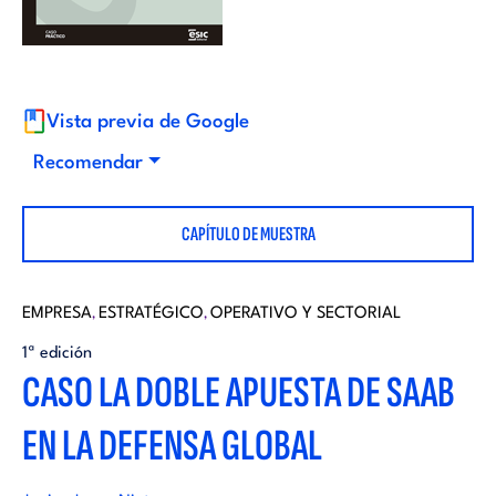
i
d
t
i
o
Vista previa de Google
t
Recomendar
r
o
CAPÍTULO DE MUESTRA
i
r
a
EMPRESA
ESTRATÉGICO
OPERATIVO Y SECTORIAL
,
,
i
1ª edición
l
CASO LA DOBLE APUESTA DE SAAB
a
EN LA DEFENSA GLOBAL
l