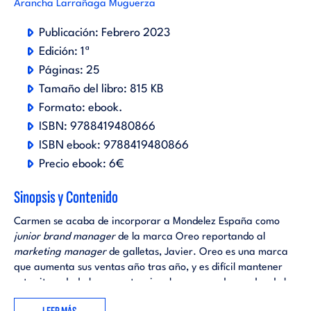
Arancha Larrañaga Muguerza
Publicación:
Febrero 2023
Edición:
1ª
Páginas:
25
Tamaño del libro:
815 KB
Formato:
ebook
.
ISBN:
9788419480866
ISBN ebook:
9788419480866
Precio ebook:
6€
Sinopsis y Contenido
Carmen se acaba de incorporar a Mondelez España como
junior brand manager
de la marca Oreo reportando al
marketing manager
de galletas, Javier. Oreo es una marca
que aumenta sus ventas año tras año, y es difícil mantener
este ritmo dada la competencia y las nuevas demandas de los
consumidores. Con el objetivo de crecer y responder a las