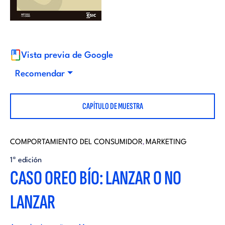
i
d
t
i
o
Vista previa de Google
t
Recomendar
r
o
CAPÍTULO DE MUESTRA
i
r
a
COMPORTAMIENTO DEL CONSUMIDOR
MARKETING
,
i
1ª edición
l
CASO OREO BÍO: LANZAR O NO
a
LANZAR
l